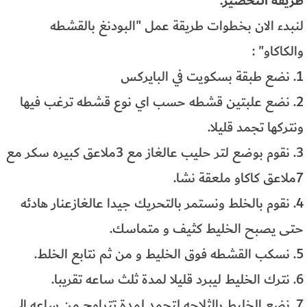
طريقة التحضير:
لنبدء الان بخطوات طريقة عمل "البودنغ بالقشطه
والكاكاو" :
1. نضع طبقة بسكويت في البايركس
2. نضع علبتين قشطه حسب اي نوع قشطه ترغب فيها
ونتركها تجمد قليلا.
3. نقوم بوضع لتر حليب عالغاز مع 3ملاعق كبيره سكر مع
7ملاعق كاكاو ملعقة نشا.
4. نقوم بالخلط ونستمر بالتحريك جيدا عالغازعنار هادئه
حتى يصبح الخليط كثيف و متماسك.
5. نسكب القشطه فوق الخليط و من ثم نتابع الخلط.
6. نترك الخليط ليبرد قليلا لمدة ثلث ساعه تقريبا.
7. نضع الخليط بالثلاجه لتجمد لمدة تتراوح من ساعه الى