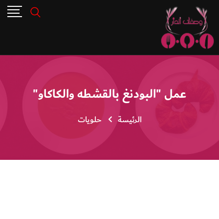
عمل "البودنغ بالقشطه والكاكاو"
الرئيسة
حلويات