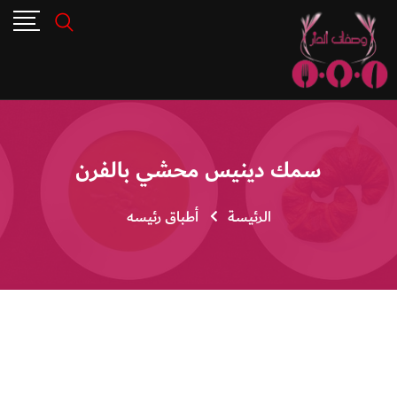
سمك دينيس محشي بالفرن
الرئيسة
أطباق رئيسه