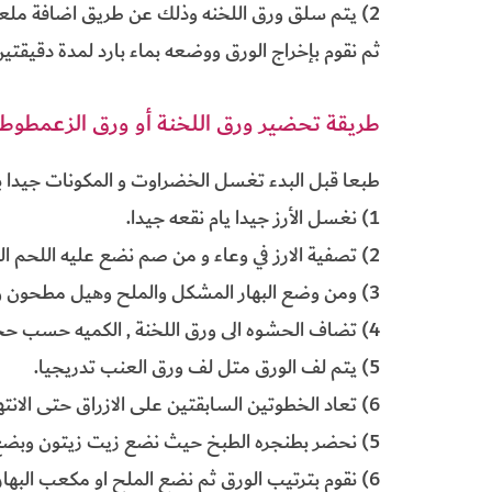
2) يتم سلق ورق اللخنه وذلك عن طريق اضافة ملعق
ثم نقوم بإخراج الورق ووضعه بماء بارد لمدة دقيقت
طريقة تحضير ورق اللخنة أو ورق الزعمطوط
طبعا قبل البدء تغسل الخضراوت و المكونات جيدا با
1) نغسل الأرز جيدا يام نقعه جيدا.
2) تصفية الارز في وعاء و من صم نضع عليه اللحم المفروم والدهن (الليه)
3) ومن وضع البهار المشكل والملح وهيل مطحون وبهار التوم والبصل وفنجان من زيت الزيت الزيتون وخلطهم جيدا.
4) تضاف الحشوه الى ورق اللخنة , الكميه حسب حجم الورقة.
5) يتم لف الورق متل لف ورق العنب تدريجيا.
6) تعاد الخطوتين السابقتين على الازراق حتى الانتهاء من الكمية.
5) نحضر بطنجره الطبخ حيث نضع زيت زيتون وبضع من حبات الثوم و جميع شرائح البندوره من ثم تفرد ريش اللحم في قاع الطنجره.
6) نقوم بترتيب الورق ثم نضع الملح او مكعب البهارات مثل الماجي ومن تغمر بالماء بمقدار معقول.