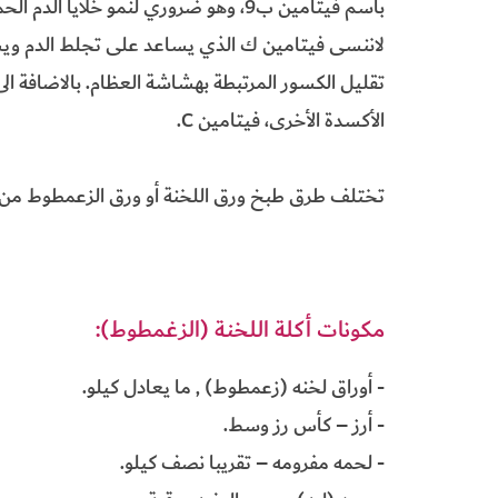
باسم فيتامين ب9، وهو ضروري لنمو خلايا ا
لاننسى فيتامين ك الذي يساعد على تجلط الدم ويسا
تقليل الكسور المرتبطة بهشاشة العظام. بالاضافة 
الأكسدة الأخرى، فيتامين C.
تختلف طرق طبخ ورق اللخنة أو ورق الزعمطوط من مد
مكونات أكلة اللخنة (الزغمطوط):
- أوراق لخنه (زعمطوط) , ما يعادل كيلو.
- أرز – كأس رز وسط.
- لحمه مفرومه – تقريبا نصف كيلو.