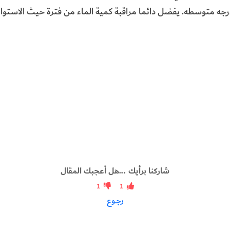
جه متوسطه. يفضل دائما مراقبة كمية الماء من فترة حيث الاستواء ي
شاركنا برأيك ...هل أعجبك المقال
1
1
رجــوع