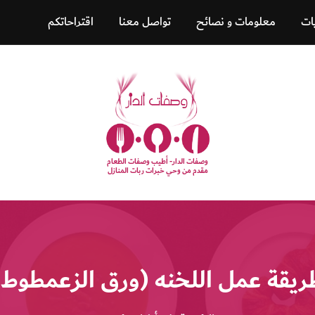
ات
معلومات و نصائح
تواصل معنا
اقتراحاتكم
وصفات الدار- أطيب وصفات الطعام
مقدم من وحي خبرات ربات المنازل
ريقة عمل اللخنه (ورق الزعمطوط)