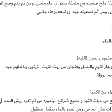
ة ملح صغيره مع ملعقة سكر الى ماء مغلي, ومن ثم يتم وضع الورق 
ين , ومن ثم تصفيته جيدا ووضعه بوعاء جانبي
لماء.